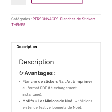
Planche
Stickers
"Les
Catégories :
PERSONNAGES
,
Planches de Stickers
,
Minions
THÈMES
de
Noel
Description
Description
✨ Avantages :
Planche de stickers Nail Art à imprimer
au format PDF (téléchargement
instantané).
Motifs « Les Minions de Noël »
: Minions
en tenue festive, bonnets de Noël,