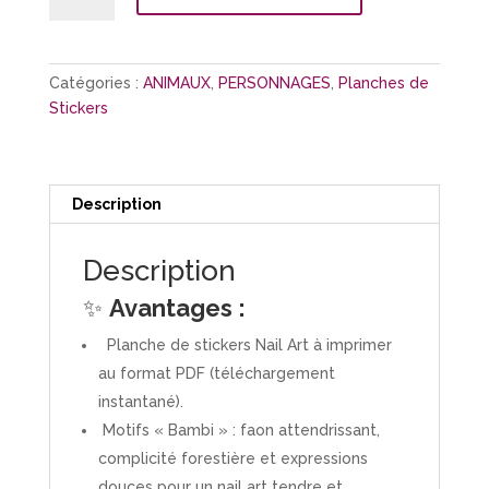
Planche
Stickers
"Bambi"
Catégories :
ANIMAUX
,
PERSONNAGES
,
Planches de
Stickers
Description
Description
✨
Avantages :
Planche de stickers Nail Art à imprimer
au format PDF (téléchargement
instantané).
Motifs « Bambi » : faon attendrissant,
complicité forestière et expressions
douces pour un nail art tendre et