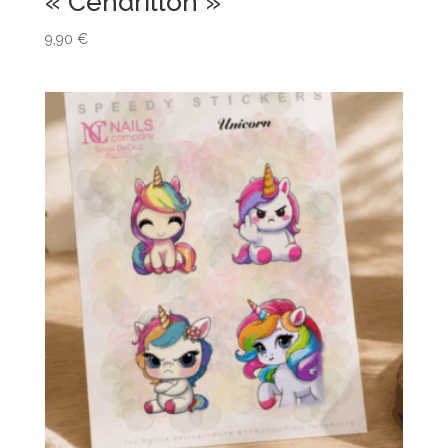
« Cendrillon »
9,90
€