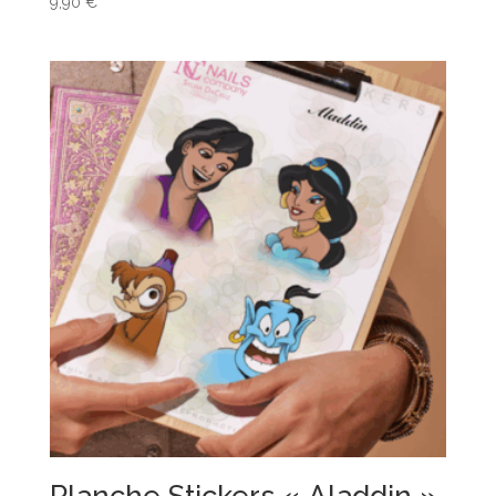
9,90
€