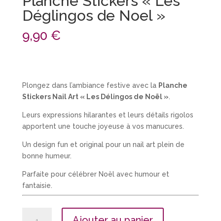
Planche Stickers « Les
Déglingos de Noel »
9,90
€
Plongez dans l’ambiance festive avec la
Planche
Stickers Nail Art « Les Délingos de Noël »
.
Leurs expressions hilarantes et leurs détails rigolos
apportent une touche joyeuse à vos manucures.
Un design fun et original pour un nail art plein de
bonne humeur.
Parfaite pour célébrer Noël avec humour et
fantaisie.
quantité
Ajouter au panier