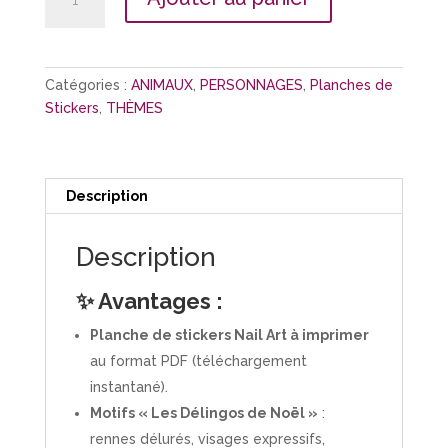
de
Planche
Stickers
"Les
Catégories :
ANIMAUX
,
PERSONNAGES
,
Planches de
Déglingos
Stickers
,
THÈMES
de
Noel"
Description
Description
✨ Avantages :
Planche de stickers Nail Art à imprimer
au format PDF (téléchargement
instantané).
Motifs « Les Délingos de Noël »
:
rennes délurés, visages expressifs,