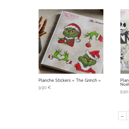
Planche Stickers « The Grinch »
Plan
Noël
9,90
€
9,9
←