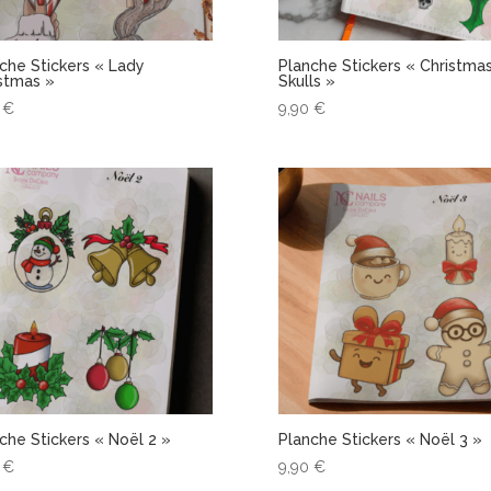
che Stickers « Lady
Planche Stickers « Christma
stmas »
Skulls »
0
€
9,90
€
che Stickers « Noël 2 »
Planche Stickers « Noël 3 »
0
€
9,90
€