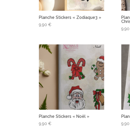
Planche Stickers « Zodiaque3 »
Plan
Chri
9,90
€
9,9
Planche Stickers « Noël »
Plan
9,90
€
9,9