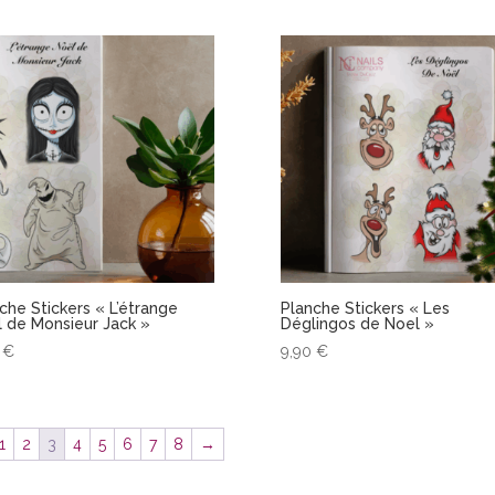
che Stickers « L’étrange
Planche Stickers « Les
 de Monsieur Jack »
Déglingos de Noel »
0
€
9,90
€
1
2
3
4
5
6
7
8
→