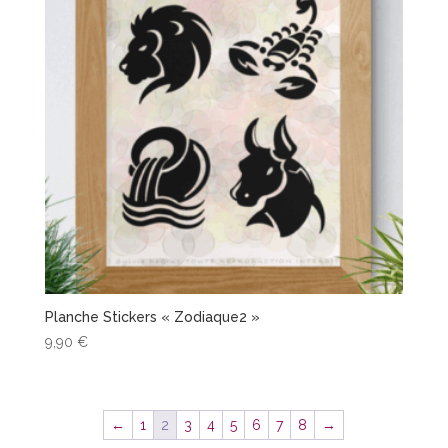
Planche Stickers « Zodiaque2 »
9,90
€
←
1
2
3
4
5
6
7
8
→