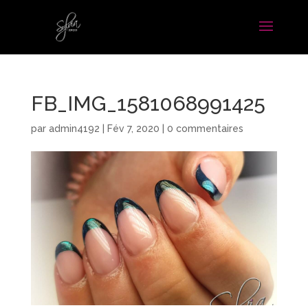
FB_IMG_1581068991425
par
admin4192
|
Fév 7, 2020
|
0 commentaires