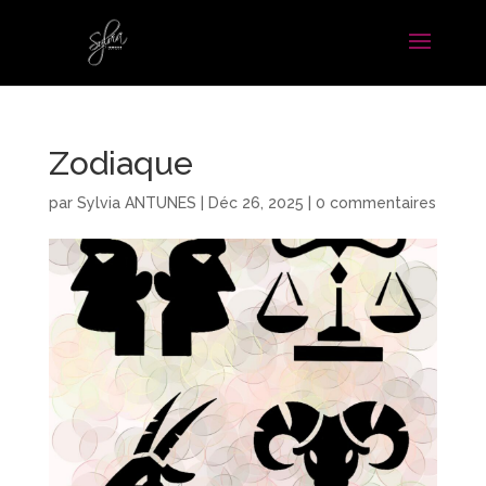
Zodiaque
par
Sylvia ANTUNES
|
Déc 26, 2025
|
0 commentaires