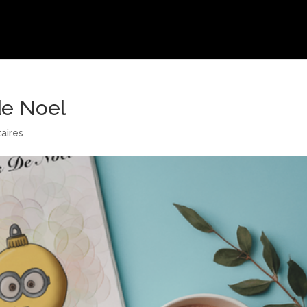
de Noel
aires