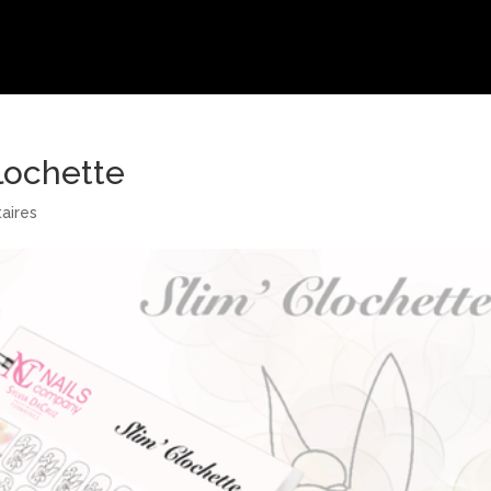
Clochette
aires