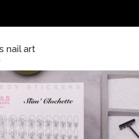
 nail art
s