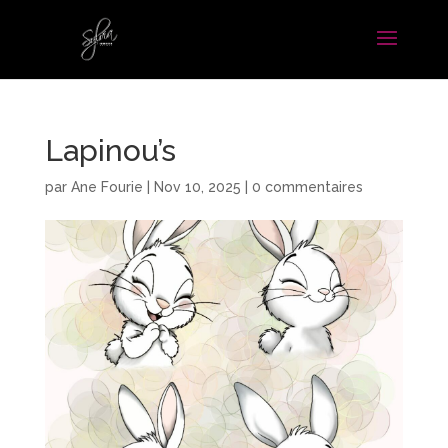
Lapinou’s
par
Ane Fourie
|
Nov 10, 2025
|
0 commentaires