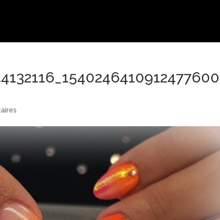
44132116_1540246410912477600
aires