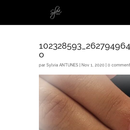
102328593_26279496
o
par
Sylvia ANTUNES
|
Nov 1, 2020
|
0 comment