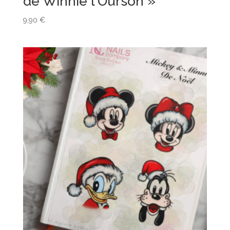
de Winnie l’Ourson »
9,90
€