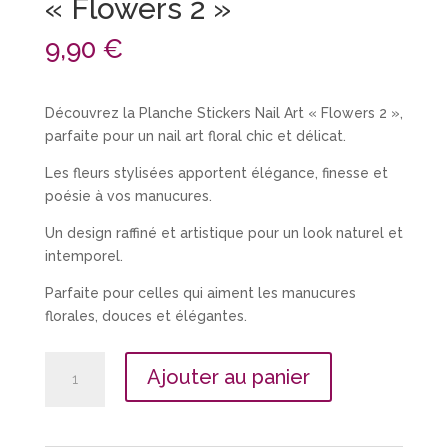
« Flowers 2 »
9,90
€
Découvrez la Planche Stickers Nail Art « Flowers 2 »,
parfaite pour un nail art floral chic et délicat.
Les fleurs stylisées apportent élégance, finesse et
poésie à vos manucures.
Un design raffiné et artistique pour un look naturel et
intemporel.
Parfaite pour celles qui aiment les manucures
florales, douces et élégantes.
quantité
Ajouter au panier
de
Planche
Stickers