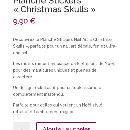
Planche Stickers
« Christmas Skulls »
9,90
€
Découvrez la Planche Stickers Nail Art « Christmas
Skulls », parfaite pour un nail art décalé, fun et ultra-
original.
Les motifs mêlent ambiance dark et esprit de Noël,
pour des manucures uniques et pleines de
caractère.
Un design rock’n’festif pour un look assumé et
complètement inattendu.
Parfaite pour celles qui veulent un Noël stylé,
rebelle et terriblement mignon.
quantité
Ajouter au panier