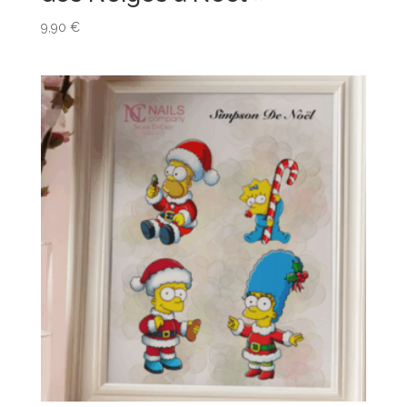
9,90
€