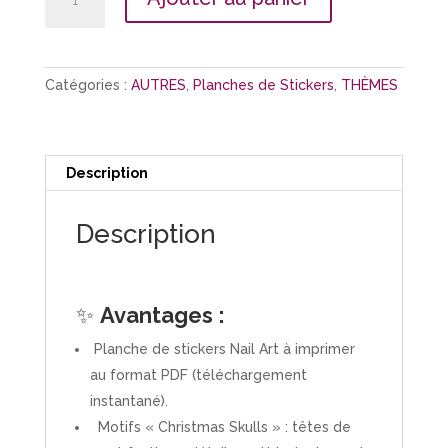
de
Planche
Stickers
"Christmas
Catégories :
AUTRES
,
Planches de Stickers
,
THÈMES
Skulls"
Description
Description
✨
Avantages :
Planche de stickers Nail Art à imprimer
au format PDF (téléchargement
instantané).
Motifs « Christmas Skulls » : têtes de