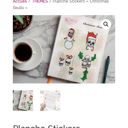
Accueil
/
THÈMES
/ Planche Stickers « Christmas
Skulls »