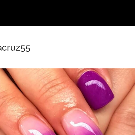
acruz55
s