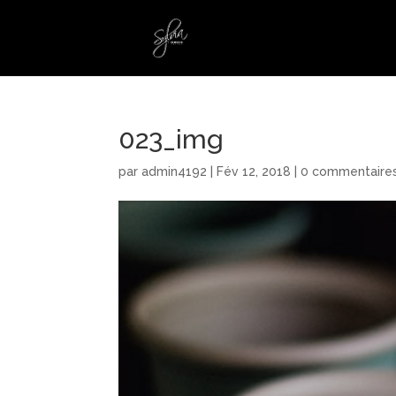
023_img
par
admin4192
|
Fév 12, 2018
|
0 commentaire