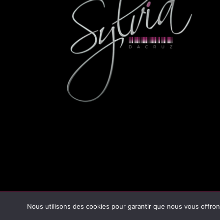
© COPYRIGHT
2025
MADE WITH ♥ BY
AGENC
Nous utilisons des cookies pour garantir que nous vous offrons